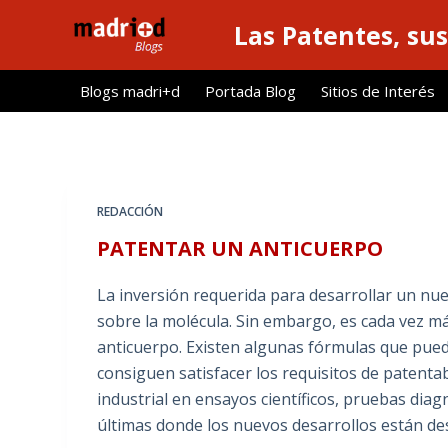
S
Las Patentes, sus
a
l
Blogs madri+d
Portada Blog
Sitios de Interés
t
a
r
a
l
REDACCIÓN
c
PATENTAR UN ANTICUERPO
o
n
La inversión requerida para desarrollar un nu
t
sobre la molécula. Sin embargo, es cada vez m
e
anticuerpo. Existen algunas fórmulas que pue
n
consiguen satisfacer los requisitos de patentab
i
industrial en ensayos científicos, pruebas diag
d
últimas donde los nuevos desarrollos están de
o