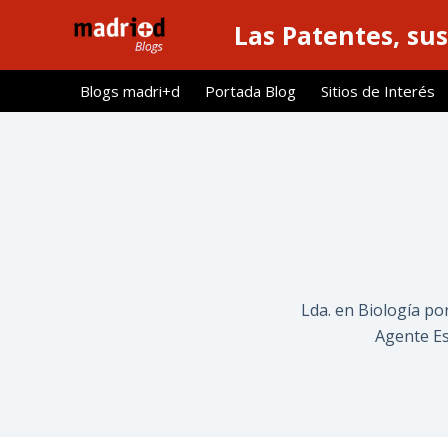
S
Las Patentes, sus
a
l
Blogs madri+d
Portada Blog
Sitios de Interés
t
a
r
a
l
c
o
n
t
Lda. en Biología po
e
Agente Es
n
i
d
o