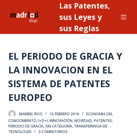
Las Patentes,
S
a
sus Leyes y
l
sus Reglas
t
a
r
EL PERIODO DE GRACIA Y
a
l
LA INNOVACION EN EL
c
o
SISTEMA DE PATENTES
n
t
EUROPEO
e
n
MARIBEL RICO
15 FEBRERO 2016
ECONOMIA DEL
i
CONOCIMIENTO
,
I+D+I
,
INNOVACIÓN
,
NOVEDAD
,
PATENTES
,
d
PERIODO DE GRACIA
,
SIN CATEGORÍA
,
TRANSFERENCIA DE
TECNOLOGÍA
3 COMENTARIOS
o