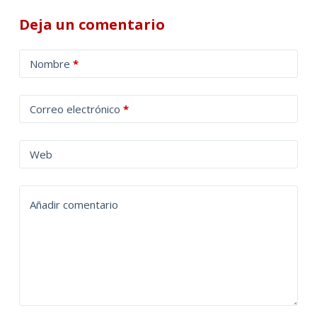
Deja un comentario
A
Nombre
*
l
t
Correo electrónico
*
e
r
n
Web
a
t
Añadir comentario
i
v
e
: