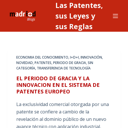
Las Patentes,
S
a
sus Leyes y
l
sus Reglas
t
a
r
a
ECONOMIA DEL CONOCIMIENTO
,
I+D+I
,
INNOVACIÓN
,
l
NOVEDAD
,
PATENTES
,
PERIODO DE GRACIA
,
SIN
c
CATEGORÍA
,
TRANSFERENCIA DE TECNOLOGÍA
o
EL PERIODO DE GRACIA Y LA
n
INNOVACION EN EL SISTEMA DE
t
PATENTES EUROPEO
e
n
La exclusividad comercial otorgada por una
i
patente se confiere a cambio de la
d
revelación al dominio público de un nuevo
o
avance técnico con aplicación industrial,