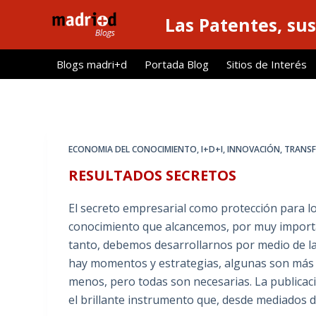
S
Las Patentes, sus
a
l
Blogs madri+d
Portada Blog
Sitios de Interés
t
a
r
a
l
ECONOMIA DEL CONOCIMIENTO
,
I+D+I
,
INNOVACIÓN
,
TRANSF
c
RESULTADOS SECRETOS
o
n
El secreto empresarial como protección para l
t
conocimiento que alcancemos, por muy importa
e
tanto, debemos desarrollarnos por medio de la 
n
hay momentos y estrategias, algunas son más 
i
menos, pero todas son necesarias. La publicació
d
el brillante instrumento que, desde mediados d
o