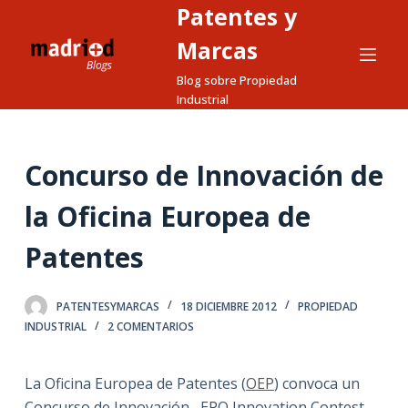
Patentes y
S
a
Marcas
l
Blog sobre Propiedad
t
Industrial
a
r
a
Concurso de Innovación de
l
la Oficina Europea de
c
o
Patentes
n
t
e
PATENTESYMARCAS
18 DICIEMBRE 2012
PROPIEDAD
INDUSTRIAL
2 COMENTARIOS
n
i
d
La Oficina Europea de Patentes (
OEP
) convoca un
o
Concurso de Innovación, EPO Innovation Contest ,