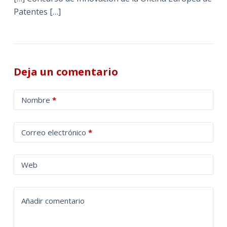
Patentes […]
Deja un comentario
A
Nombre
*
l
t
Correo electrónico
*
e
r
n
Web
a
t
Añadir comentario
i
v