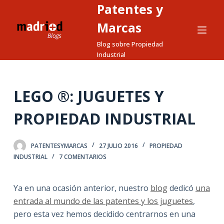
Patentes y
S
a
Marcas
l
Blog sobre Propiedad
t
Industrial
a
r
a
LEGO ®: JUGUETES Y
l
PROPIEDAD INDUSTRIAL
c
o
n
PATENTESYMARCAS
27 JULIO 2016
PROPIEDAD
t
INDUSTRIAL
7 COMENTARIOS
e
n
Ya en una ocasión anterior, nuestro
blog
dedicó
una
i
entrada al mundo de las patentes y los juguetes
,
d
pero esta vez hemos decidido centrarnos en una
o