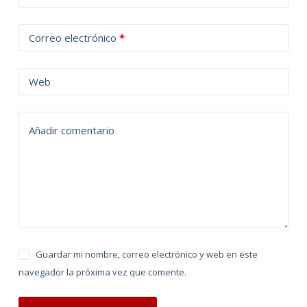
l
t
Correo electrónico
*
e
r
n
Web
a
t
Añadir comentario
i
v
e
:
Guardar mi nombre, correo electrónico y web en este
navegador la próxima vez que comente.