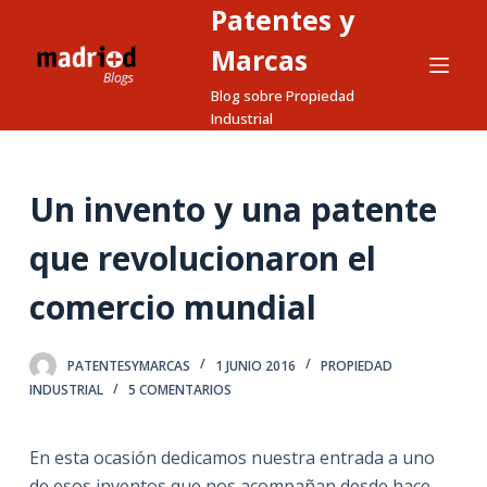
Patentes y
S
a
Marcas
l
Blog sobre Propiedad
t
Industrial
a
r
a
Un invento y una patente
l
que revolucionaron el
c
o
comercio mundial
n
t
e
PATENTESYMARCAS
1 JUNIO 2016
PROPIEDAD
INDUSTRIAL
5 COMENTARIOS
n
i
d
En esta ocasión dedicamos nuestra entrada a uno
o
de esos inventos que nos acompañan desde hace