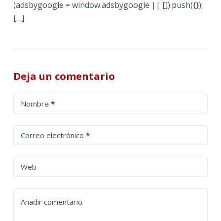
(adsbygoogle = window.adsbygoogle || []).push({});
[…]
Deja un comentario
A
Nombre
*
l
t
Correo electrónico
*
e
r
n
Web
a
t
Añadir comentario
i
v