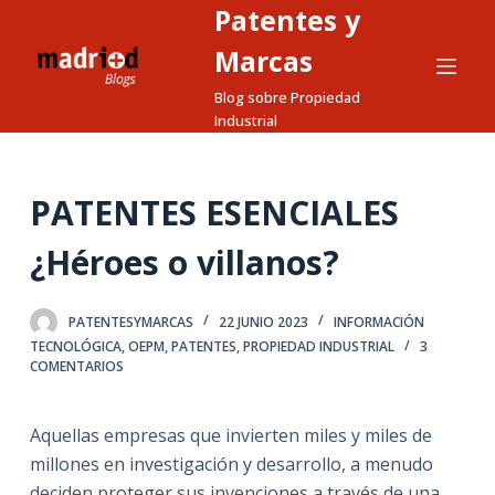
Patentes y
S
a
Marcas
l
Blog sobre Propiedad
t
Industrial
a
r
a
PATENTES ESENCIALES
l
¿Héroes o villanos?
c
o
n
PATENTESYMARCAS
22 JUNIO 2023
INFORMACIÓN
t
TECNOLÓGICA
,
OEPM
,
PATENTES
,
PROPIEDAD INDUSTRIAL
3
COMENTARIOS
e
n
i
Aquellas empresas que invierten miles y miles de
d
millones en investigación y desarrollo, a menudo
o
deciden proteger sus invenciones a través de una