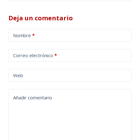
Deja un comentario
A
Nombre
*
l
t
Correo electrónico
*
e
r
n
Web
a
t
Añadir comentario
i
v
e
: