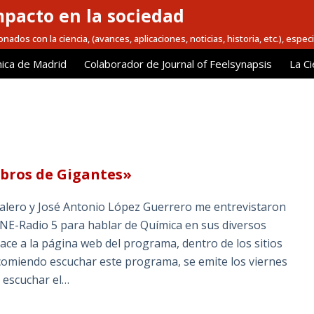
mpacto en la sociedad
nados con la ciencia, (avances, aplicaciones, noticias, historia, etc.), espec
ica de Madrid
Colaborador de Journal of Feelsynapsis
La Ci
mbros de Gigantes»
Valero y José Antonio López Guerrero me entrevistaron
E-Radio 5 para hablar de Química en sus diversos
nlace a la página web del programa, dentro de los sitios
comiendo escuchar este programa, se emite los viernes
s escuchar el…