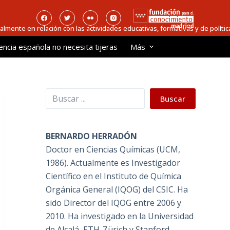
ialmente en relación con las actividades educativas, formativas y de política
encia española no necesita tijeras
Más
Buscar
Buscar
BERNARDO HERRADÓN
Doctor en Ciencias Químicas (UCM,
1986). Actualmente es Investigador
Científico en el Instituto de Química
Orgánica General (IQOG) del CSIC. Ha
sido Director del IQOG entre 2006 y
2010. Ha investigado en la Universidad
de Alcalá, ETH-Zürich y Stanford