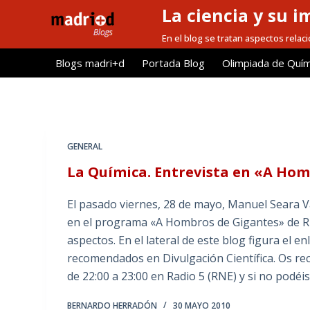
La ciencia y su i
S
a
En el blog se tratan aspectos relacio
l
Blogs madri+d
Portada Blog
Olimpiada de Quím
t
a
r
a
l
GENERAL
c
La Química. Entrevista en «A Ho
o
n
El pasado viernes, 28 de mayo, Manuel Seara 
t
en el programa «A Hombros de Gigantes» de RN
e
aspectos. En el lateral de este blog figura el e
n
recomendados en Divulgación Científica. Os re
i
de 22:00 a 23:00 en Radio 5 (RNE) y si no podéi
d
o
BERNARDO HERRADÓN
30 MAYO 2010