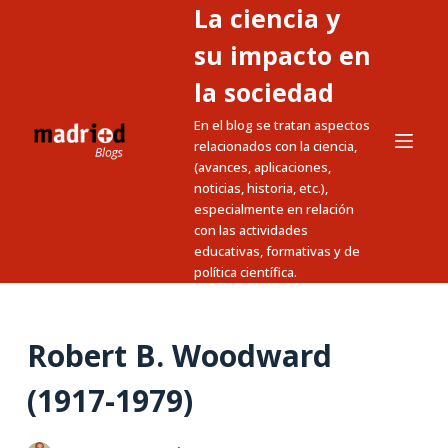
La ciencia y
S
a
su impacto en
l
la sociedad
t
En el blog se tratan aspectos
a
relacionados con la ciencia,
r
(avances, aplicaciones,
a
noticias, historia, etc.),
l
especialmente en relación
c
con las actividades
educativas, formativas y de
o
política científica.
n
t
e
Robert B. Woodward
n
i
(1917-1979)
d
o