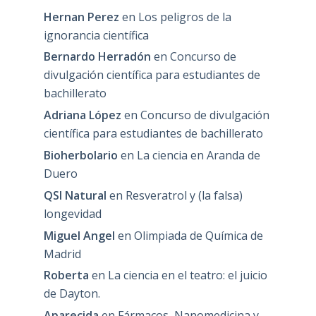
Hernan Perez
en
Los peligros de la
ignorancia científica
Bernardo Herradón
en
Concurso de
divulgación científica para estudiantes de
bachillerato
Adriana López
en
Concurso de divulgación
científica para estudiantes de bachillerato
Bioherbolario
en
La ciencia en Aranda de
Duero
QSI Natural
en
Resveratrol y (la falsa)
longevidad
Miguel Angel
en
Olimpiada de Química de
Madrid
Roberta
en
La ciencia en el teatro: el juicio
de Dayton.
Aparecida
en
Fármacos, Nanomedicina y