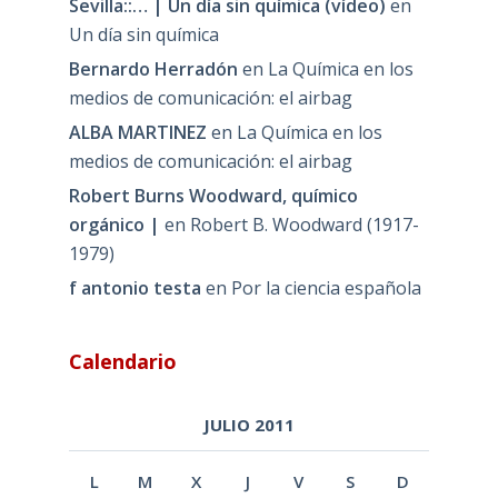
Sevilla::… | Un día sin química (vídeo)
en
Un día sin química
Bernardo Herradón
en
La Química en los
medios de comunicación: el airbag
ALBA MARTINEZ
en
La Química en los
medios de comunicación: el airbag
Robert Burns Woodward, químico
orgánico |
en
Robert B. Woodward (1917-
1979)
f antonio testa
en
Por la ciencia española
Calendario
JULIO 2011
L
M
X
J
V
S
D