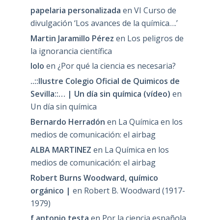
papelaria personalizada
en
VI Curso de
divulgación ‘Los avances de la química….’
Martin Jaramillo Pérez
en
Los peligros de
la ignorancia científica
lolo
en
¿Por qué la ciencia es necesaria?
..::Ilustre Colegio Oficial de Quimicos de
Sevilla::… | Un día sin química (vídeo)
en
Un día sin química
Bernardo Herradón
en
La Química en los
medios de comunicación: el airbag
ALBA MARTINEZ
en
La Química en los
medios de comunicación: el airbag
Robert Burns Woodward, químico
orgánico |
en
Robert B. Woodward (1917-
1979)
f antonio testa
en
Por la ciencia española