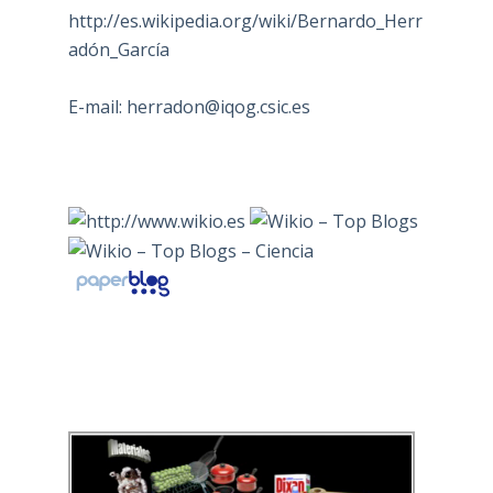
http://es.wikipedia.org/wiki/Bernardo_Herr
adón_García
E-mail:
herradon@iqog.csic.es