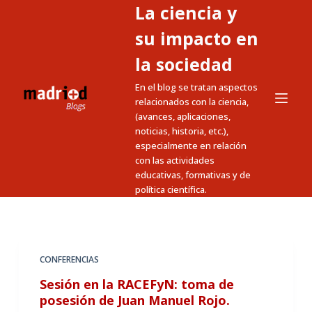
La ciencia y
S
a
su impacto en
l
la sociedad
t
En el blog se tratan aspectos
a
relacionados con la ciencia,
r
(avances, aplicaciones,
a
noticias, historia, etc.),
l
especialmente en relación
c
con las actividades
educativas, formativas y de
o
política científica.
n
t
e
n
CONFERENCIAS
i
Sesión en la RACEFyN: toma de
d
posesión de Juan Manuel Rojo.
o