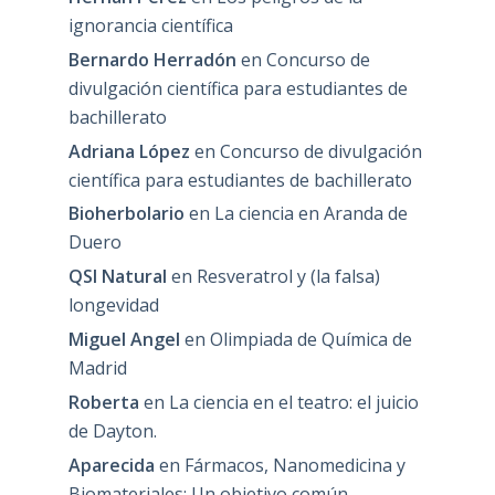
ignorancia científica
Bernardo Herradón
en
Concurso de
divulgación científica para estudiantes de
bachillerato
Adriana López
en
Concurso de divulgación
científica para estudiantes de bachillerato
Bioherbolario
en
La ciencia en Aranda de
Duero
QSI Natural
en
Resveratrol y (la falsa)
longevidad
Miguel Angel
en
Olimpiada de Química de
Madrid
Roberta
en
La ciencia en el teatro: el juicio
de Dayton.
Aparecida
en
Fármacos, Nanomedicina y
Biomateriales: Un objetivo común.