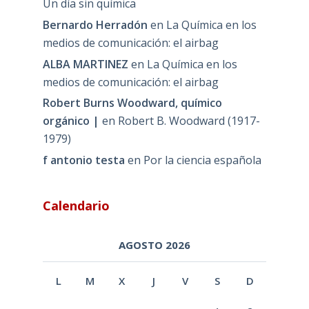
Un día sin química
Bernardo Herradón
en
La Química en los
medios de comunicación: el airbag
ALBA MARTINEZ
en
La Química en los
medios de comunicación: el airbag
Robert Burns Woodward, químico
orgánico |
en
Robert B. Woodward (1917-
1979)
f antonio testa
en
Por la ciencia española
Calendario
AGOSTO 2026
L
M
X
J
V
S
D