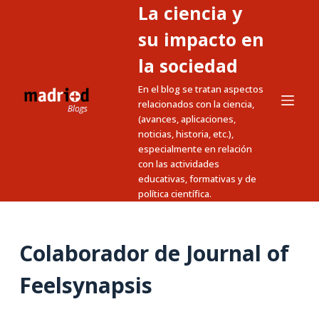
La ciencia y
S
a
su impacto en
l
la sociedad
t
En el blog se tratan aspectos
a
relacionados con la ciencia,
r
(avances, aplicaciones,
a
noticias, historia, etc.),
l
especialmente en relación
c
con las actividades
educativas, formativas y de
o
política científica.
n
t
e
Colaborador de Journal of
n
i
Feelsynapsis
d
o