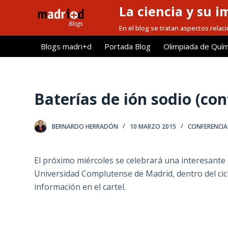
La ciencia y su i
S
a
En el blog se tratan aspectos relacio
l
Blogs madri+d
Portada Blog
Olimpiada de Quím
t
a
r
a
Baterías de ión sodio (co
l
c
BERNARDO HERRADÓN
10 MARZO 2015
CONFERENCIA
o
n
t
El próximo miércoles se celebrará una interesante 
e
Universidad Complutense de Madrid, dentro del ci
n
información en el cartel.
i
d
o