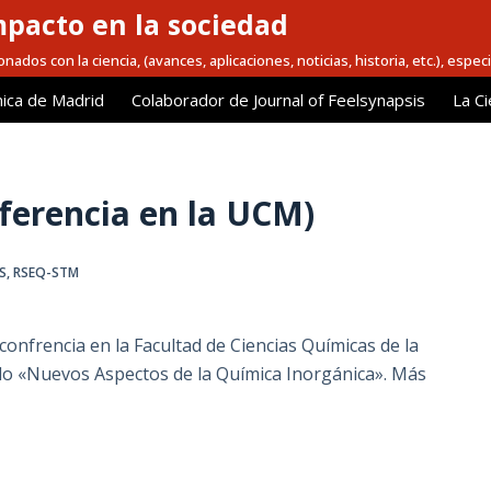
mpacto en la sociedad
nados con la ciencia, (avances, aplicaciones, noticias, historia, etc.), espec
ica de Madrid
Colaborador de Journal of Feelsynapsis
La Ci
nferencia en la UCM)
S
,
RSEQ-STM
confrencia en la Facultad de Ciencias Químicas de la
clo «Nuevos Aspectos de la Química Inorgánica». Más