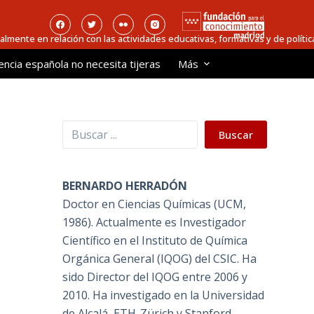
ialmente en relación con las actividades educativas, formativas y de política
encia española no necesita tijeras
Más
Buscar
Buscar
BERNARDO HERRADÓN
Doctor en Ciencias Químicas (UCM,
1986). Actualmente es Investigador
Científico en el Instituto de Química
Orgánica General (IQOG) del CSIC. Ha
sido Director del IQOG entre 2006 y
2010. Ha investigado en la Universidad
de Alcalá, ETH-Zürich y Stanford