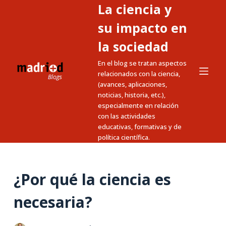
La ciencia y
S
a
su impacto en
l
la sociedad
t
En el blog se tratan aspectos
a
relacionados con la ciencia,
r
(avances, aplicaciones,
a
noticias, historia, etc.),
l
especialmente en relación
c
con las actividades
educativas, formativas y de
o
política científica.
n
t
e
¿Por qué la ciencia es
n
i
necesaria?
d
o