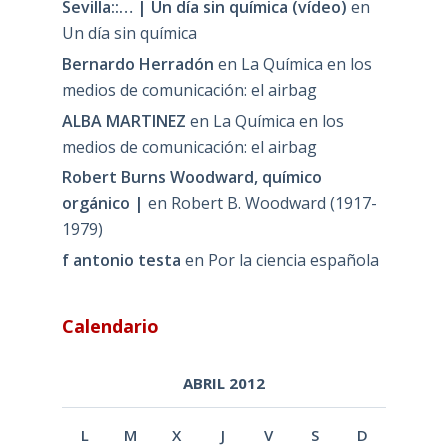
Sevilla::… | Un día sin química (vídeo)
en
Un día sin química
Bernardo Herradón
en
La Química en los
medios de comunicación: el airbag
ALBA MARTINEZ
en
La Química en los
medios de comunicación: el airbag
Robert Burns Woodward, químico
orgánico |
en
Robert B. Woodward (1917-
1979)
f antonio testa
en
Por la ciencia española
Calendario
ABRIL 2012
L
M
X
J
V
S
D