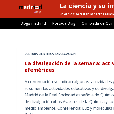
La ciencia y su i
S
a
En el blog se tratan aspectos relacio
l
Blogs madri+d
Portada Blog
Olimpiada de Quím
t
a
r
a
l
CULTURA CIENTÍFICA
,
DIVULGACIÓN
c
La divulgación de la semana: activ
o
efemérides.
n
t
A continuación se indican algunas actividades 
e
resumen las actividades educativas y de divulga
n
Madrid de la Real Sociedad española de Químic
i
de divulgación «Los Avances de la Química y su
d
medio ambiente. Conferencia: Luz y moléculas
o