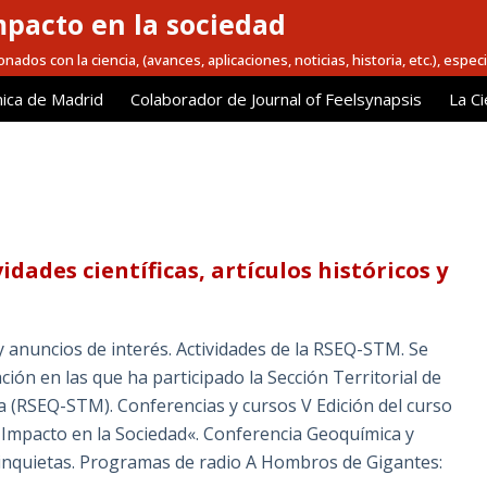
mpacto en la sociedad
nados con la ciencia, (avances, aplicaciones, noticias, historia, etc.), espec
ica de Madrid
Colaborador de Journal of Feelsynapsis
La Ci
idades científicas, artículos históricos y
y anuncios de interés. Actividades de la RSEQ-STM. Se
ción en las que ha participado la Sección Territorial de
a (RSEQ-STM). Conferencias y cursos V Edición del curso
 Impacto en la Sociedad«. Conferencia Geoquímica y
 inquietas. Programas de radio A Hombros de Gigantes: