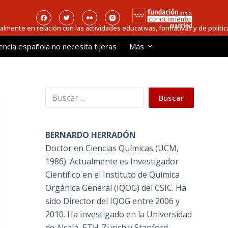
ialmente en relación con las actividades educativas, formativas y de política
encia española no necesita tijeras
Más
Buscar
Buscar
BERNARDO HERRADÓN
Doctor en Ciencias Químicas (UCM,
1986). Actualmente es Investigador
Científico en el Instituto de Química
Orgánica General (IQOG) del CSIC. Ha
sido Director del IQOG entre 2006 y
2010. Ha investigado en la Universidad
de Alcalá, ETH-Zürich y Stanford