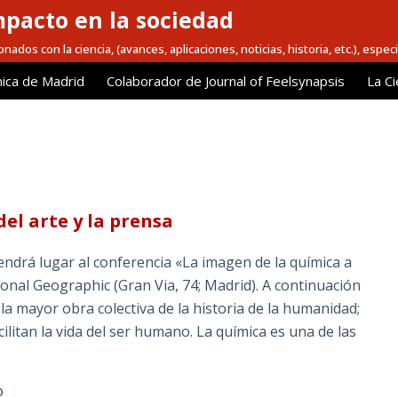
mpacto en la sociedad
nados con la ciencia, (avances, aplicaciones, noticias, historia, etc.), espec
ica de Madrid
Colaborador de Journal of Feelsynapsis
La Ci
el arte y la prensa
tendrá lugar al conferencia «La imagen de la química a
tional Geographic (Gran Via, 74; Madrid). A continuación
 la mayor obra colectiva de la historia de la humanidad;
ilitan la vida del ser humano. La química es una de las
O