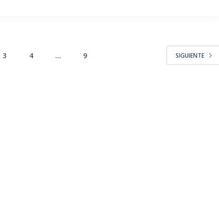
3
4
…
9
SIGUIENTE