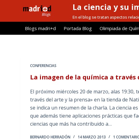
La ciencia y su i
S
a
En el blog se tratan aspectos relacio
l
Blogs madri+d
Portada Blog
Olimpiada de Quím
t
a
r
a
l
CONFERENCIAS
c
La imagen de la química a través d
o
n
El próximo miércoles 20 de marzo, alas 19:30, 
t
través del arte y la prensa» en la tienda de Na
e
se indica un resumen de la charla. La ciencia es
n
que además tiene aplicaciones prácticas que fac
i
ciencias que más ha contribuido a…
d
o
BERNARDO HERRADÓN
14 MARZO 2013
1 COMENTARI