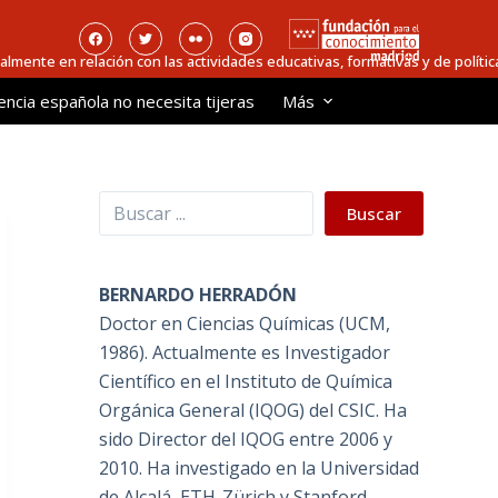
ialmente en relación con las actividades educativas, formativas y de política
encia española no necesita tijeras
Más
Buscar
Buscar
BERNARDO HERRADÓN
Doctor en Ciencias Químicas (UCM,
1986). Actualmente es Investigador
Científico en el Instituto de Química
Orgánica General (IQOG) del CSIC. Ha
sido Director del IQOG entre 2006 y
2010. Ha investigado en la Universidad
de Alcalá, ETH-Zürich y Stanford