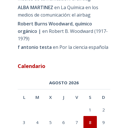
ALBA MARTINEZ
en
La Química en los
medios de comunicación: el airbag
Robert Burns Woodward, químico
orgánico |
en
Robert B. Woodward (1917-
1979)
f antonio testa
en
Por la ciencia española
Calendario
AGOSTO 2026
L
M
X
J
V
S
D
1
2
3
4
5
6
7
8
9