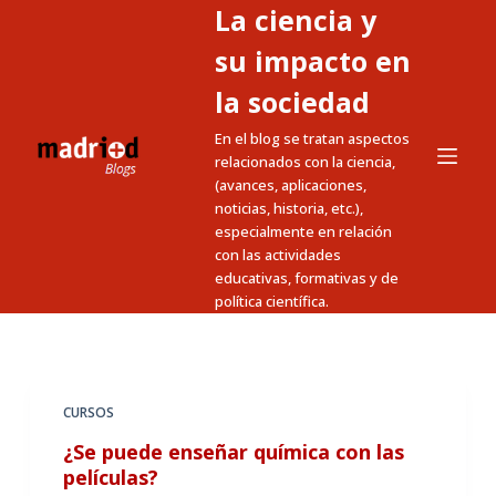
La ciencia y
S
a
su impacto en
l
la sociedad
t
En el blog se tratan aspectos
a
relacionados con la ciencia,
r
(avances, aplicaciones,
a
noticias, historia, etc.),
l
especialmente en relación
c
con las actividades
educativas, formativas y de
o
política científica.
n
t
e
n
CURSOS
i
¿Se puede enseñar química con las
d
películas?
o