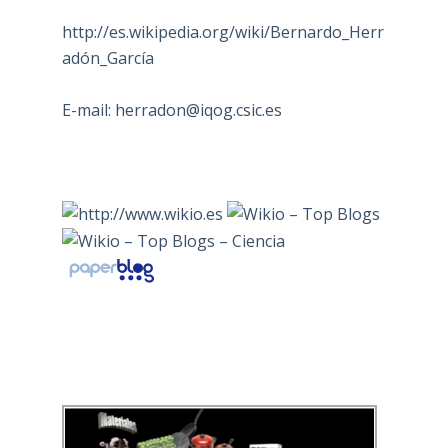
http://es.wikipedia.org/wiki/Bernardo_Herr
adón_García
E-mail:
herradon@iqog.csic.es