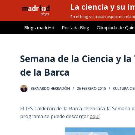
La ciencia y su i
S
a
En el blog se tratan aspectos relacio
l
Blogs madri+d
Portada Blog
Olimpiada de Quím
t
a
r
a
Semana de la Ciencia y la
l
de la Barca
c
o
n
BERNARDO HERRADÓN
26 FEBRERO 2015
CULTURA CIE
t
e
El IES Calderón de la Barca celebrará la Semana de
n
programa se puede descargar
aquí
.
i
d
o