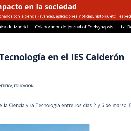
mpacto en la sociedad
nados con la ciencia, (avances, aplicaciones, noticias, historia, etc.), espec
ica de Madrid
Colaborador de Journal of Feelsynapsis
La Ci
 Tecnología en el IES Calderón
NTÍFICA
,
EDUCACIÓN
 la Ciencia y la Tecnología entre los días 2 y 6 de marzo. E