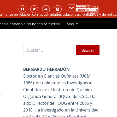
ialmente en relación con las actividades educativas, formativas y de política
encia española no necesita tijeras
Más
Buscar
Buscar
BERNARDO HERRADÓN
Doctor en Ciencias Químicas (UCM,
1986). Actualmente es Investigador
Científico en el Instituto de Química
l
Orgánica General (IQOG) del CSIC. Ha
sido Director del IQOG entre 2006 y
2010. Ha investigado en la Universidad
de Alcalá, ETH-Zürich y Stanford