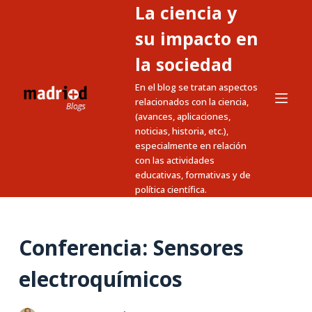
La ciencia y
S
a
su impacto en
l
la sociedad
t
En el blog se tratan aspectos
a
relacionados con la ciencia,
r
(avances, aplicaciones,
a
noticias, historia, etc.),
l
especialmente en relación
c
con las actividades
educativas, formativas y de
o
política científica.
n
t
e
Conferencia: Sensores
n
i
electroquímicos
d
o