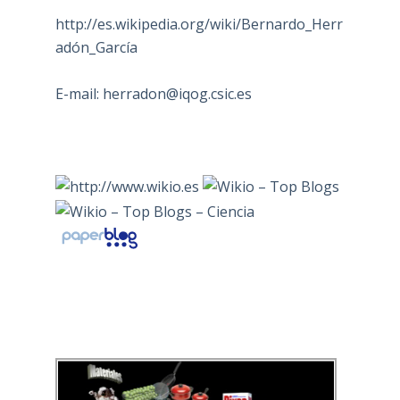
http://es.wikipedia.org/wiki/Bernardo_Herr
adón_García
E-mail:
herradon@iqog.csic.es