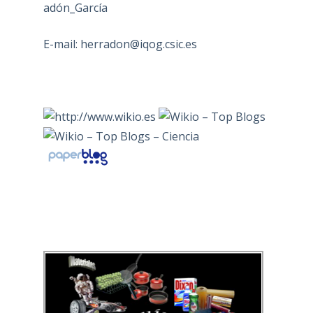
adón_García
E-mail:
herradon@iqog.csic.es