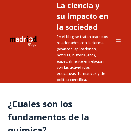
La ciencia y
S
a
su impacto en
l
la sociedad
t
En el blog se tratan aspectos
a
relacionados con la ciencia,
r
(avances, aplicaciones,
a
noticias, historia, etc.),
l
especialmente en relación
c
con las actividades
educativas, formativas y de
o
política científica.
n
t
e
¿Cuales son los
n
i
fundamentos de la
d
química?
o