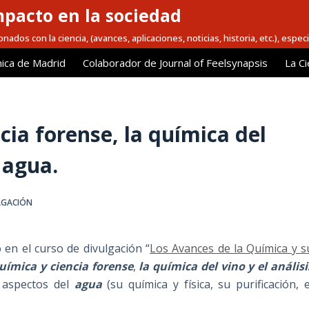
mpacto en la sociedad
nados con la ciencia, (avances, aplicaciones, noticias, historia, etc.), espec
ica de Madrid
Colaborador de Journal of Feelsynapsis
La Ci
cia forense, la química del
l agua.
LGACIÓN
n el curso de divulgación “
Los Avances de la Química y s
uímica y ciencia forense
,
la química del vino y el análisi
 aspectos del
agua
(su química y física, su purificación, e