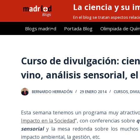
La ciencia y su i
S
a
En el blog se tratan aspectos relacio
l
Blogs madri+d
Portada Blog
Olimpiada de Quím
t
a
r
a
Curso de divulgación: cien
l
vino, análisis sensorial, e
c
o
n
BERNARDO HERRADÓN
29 ENERO 2014
CURSOS
,
DIVU
t
e
Esta semana tenemos un programa muy atractivo e
n
Impacto en la Sociedad
”, con conferencias sobre
q
i
sensorial
y la mesa redonda sobre los muchos
d
impacto ambiental, la gestión, etc.
o