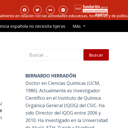
ialmente en relación con las actividades educativas, formativas y de política
encia española no necesita tijeras
Más
Buscar
Buscar
BERNARDO HERRADÓN
Doctor en Ciencias Químicas (UCM,
1986). Actualmente es Investigador
Científico en el Instituto de Química
u
Orgánica General (IQOG) del CSIC. Ha
s
sido Director del IQOG entre 2006 y
l
2010. Ha investigado en la Universidad
de Alcalá, ETH-Zürich y Stanford