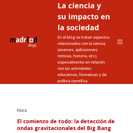
La ciencia y
S
a
su impacto en
l
la sociedad
t
En el blog se tratan aspectos
a
relacionados con la ciencia,
r
(avances, aplicaciones,
a
noticias, historia, etc.),
l
especialmente en relación
c
con las actividades
educativas, formativas y de
o
política científica.
n
t
e
n
FÍSICA
i
El comienzo de todo: la detección de
d
ondas gravitacionales del Big Bang
o