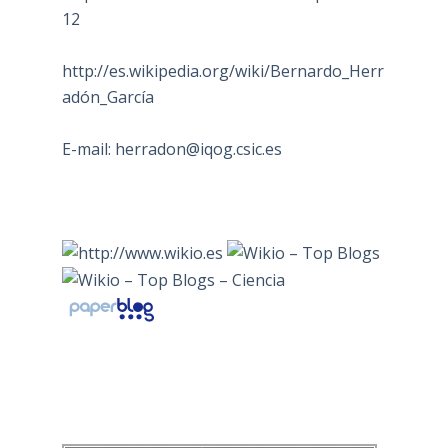
12
http://es.wikipedia.org/wiki/Bernardo_Herr
adón_García
E-mail:
herradon@iqog.csic.es