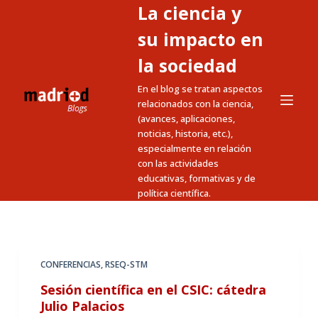
La ciencia y
S
a
su impacto en
l
la sociedad
t
En el blog se tratan aspectos
a
relacionados con la ciencia,
r
(avances, aplicaciones,
a
noticias, historia, etc.),
l
especialmente en relación
c
con las actividades
educativas, formativas y de
o
política científica.
n
t
e
n
CONFERENCIAS
,
RSEQ-STM
i
Sesión científica en el CSIC: cátedra
d
Julio Palacios
o