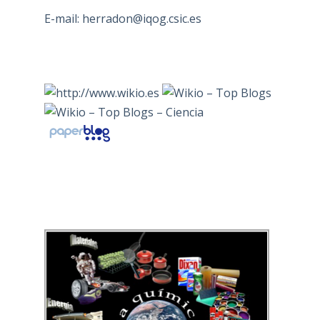
E-mail:
herradon@iqog.csic.es