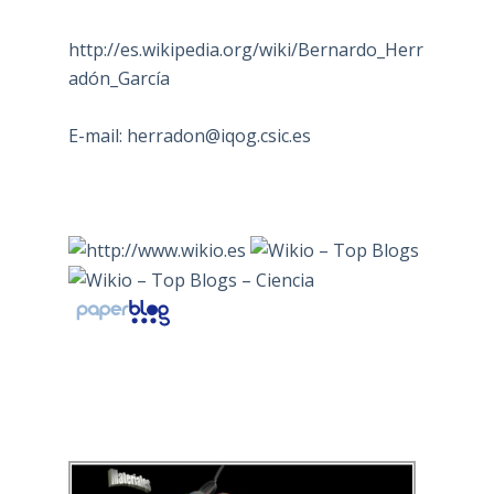
http://es.wikipedia.org/wiki/Bernardo_Herr
adón_García
E-mail:
herradon@iqog.csic.es