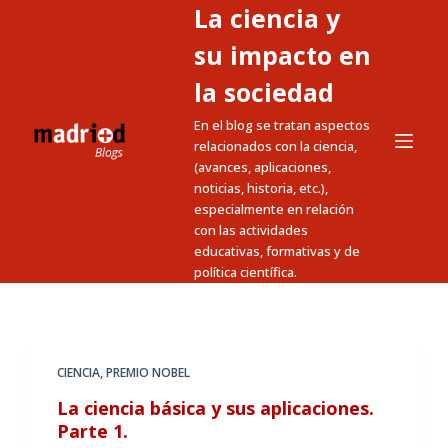
La ciencia y
S
a
su impacto en
l
la sociedad
t
En el blog se tratan aspectos
a
relacionados con la ciencia,
r
(avances, aplicaciones,
a
noticias, historia, etc.),
l
especialmente en relación
c
con las actividades
educativas, formativas y de
o
política científica.
n
t
e
n
CIENCIA
,
PREMIO NOBEL
i
La ciencia básica y sus aplicaciones.
d
Parte 1.
o