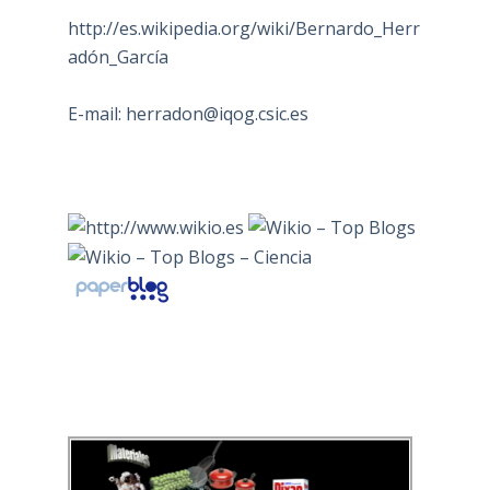
http://es.wikipedia.org/wiki/Bernardo_Herr
adón_García
E-mail:
herradon@iqog.csic.es