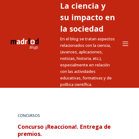
La ciencia y
S
a
su impacto en
l
la sociedad
t
En el blog se tratan aspectos
a
relacionados con la ciencia,
r
(avances, aplicaciones,
a
noticias, historia, etc.),
l
especialmente en relación
c
con las actividades
educativas, formativas y de
o
política científica.
n
t
e
n
CONCURSOS
i
Concurso ¡Reacciona!. Entrega de
d
premios.
o