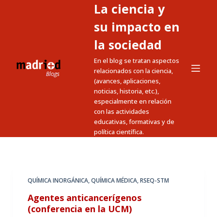
La ciencia y
S
a
su impacto en
l
la sociedad
t
En el blog se tratan aspectos
a
relacionados con la ciencia,
r
(avances, aplicaciones,
a
noticias, historia, etc.),
l
especialmente en relación
c
con las actividades
educativas, formativas y de
o
política científica.
n
t
e
n
QUÍMICA INORGÁNICA
,
QUÍMICA MÉDICA
,
RSEQ-STM
i
Agentes anticancerígenos
d
(conferencia en la UCM)
o