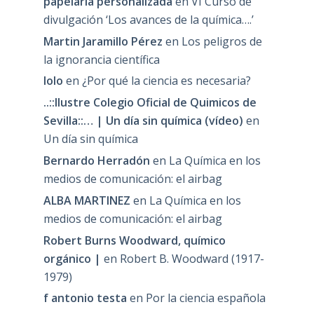
papelaria personalizada
en
VI Curso de
divulgación ‘Los avances de la química….’
Martin Jaramillo Pérez
en
Los peligros de
la ignorancia científica
lolo
en
¿Por qué la ciencia es necesaria?
..::Ilustre Colegio Oficial de Quimicos de
Sevilla::… | Un día sin química (vídeo)
en
Un día sin química
Bernardo Herradón
en
La Química en los
medios de comunicación: el airbag
ALBA MARTINEZ
en
La Química en los
medios de comunicación: el airbag
Robert Burns Woodward, químico
orgánico |
en
Robert B. Woodward (1917-
1979)
f antonio testa
en
Por la ciencia española