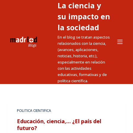
La ciencia y
S
a
su impacto en
l
la sociedad
t
En el blog se tratan aspectos
a
relacionados con la ciencia,
r
(avances, aplicaciones,
a
noticias, historia, etc.),
l
especialmente en relación
c
con las actividades
educativas, formativas y de
o
política científica.
n
t
e
n
POLITICA CIENTIFICA
i
Educación, ciencia,… ¿El país del
d
futuro?
o