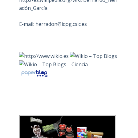
adón_García
E-mail:
herradon@iqog.csic.es