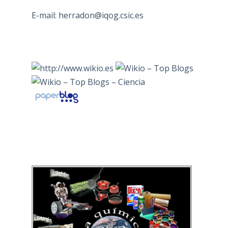
E-mail:
herradon@iqog.csic.es