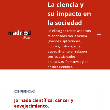
La ciencia y
S
a
su impacto en
l
la sociedad
t
En el blog se tratan aspectos
a
relacionados con la ciencia,
r
(avances, aplicaciones,
a
noticias, historia, etc.),
l
especialmente en relación
c
con las actividades
educativas, formativas y de
o
política científica.
n
t
e
n
CONFERENCIAS
i
Jornada científica: cáncer y
d
envejecimiento.
o