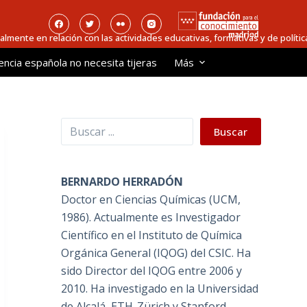
ialmente en relación con las actividades educativas, formativas y de política
encia española no necesita tijeras
Más
Buscar
Buscar
BERNARDO HERRADÓN
Doctor en Ciencias Químicas (UCM,
1986). Actualmente es Investigador
Científico en el Instituto de Química
Orgánica General (IQOG) del CSIC. Ha
sido Director del IQOG entre 2006 y
2010. Ha investigado en la Universidad
de Alcalá, ETH-Zürich y Stanford