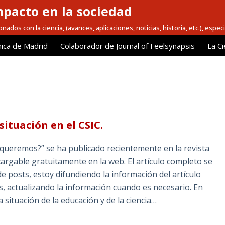
mpacto en la sociedad
nados con la ciencia, (avances, aplicaciones, noticias, historia, etc.), espec
ica de Madrid
Colaborador de Journal of Feelsynapsis
La Ci
 situación en el CSIC.
e queremos?” se ha publicado recientemente en la revista
scargable gratuitamente en la web. El artículo completo se
e posts, estoy difundiendo la información del artículo
os, actualizando la información cuando es necesario. En
 situación de la educación y de la ciencia…