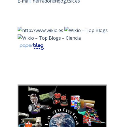
E-mail:
herradon@iqog.csic.es