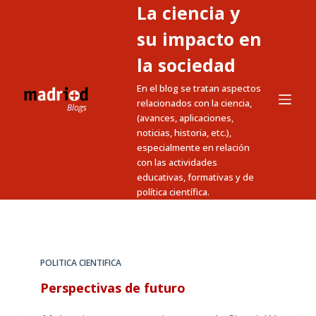
La ciencia y
S
a
su impacto en
l
la sociedad
t
En el blog se tratan aspectos
a
relacionados con la ciencia,
r
(avances, aplicaciones,
a
noticias, historia, etc.),
l
especialmente en relación
c
con las actividades
educativas, formativas y de
o
política científica.
n
t
e
n
POLITICA CIENTIFICA
i
Perspectivas de futuro
d
o