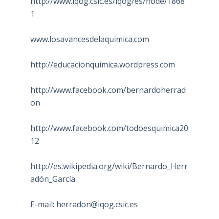
http://www.iqog.csic.es/iqog/es/node/1868
1
www.losavancesdelaquimica.com
http://educacionquimica.wordpress.com
http://www.facebook.com/bernardoherrad
on
http://www.facebook.com/todoesquimica20
12
http://es.wikipedia.org/wiki/Bernardo_Herr
adón_García
E-mail:
herradon@iqog.csic.es