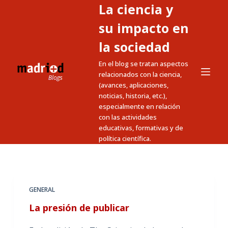
La ciencia y
S
a
su impacto en
l
la sociedad
t
En el blog se tratan aspectos
a
relacionados con la ciencia,
r
(avances, aplicaciones,
a
noticias, historia, etc.),
l
especialmente en relación
c
con las actividades
educativas, formativas y de
o
política científica.
n
t
e
n
GENERAL
i
La presión de publicar
d
o