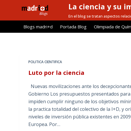
La ciencia y su i
S
a
En el blog se tratan aspectos relacio
l
Blogs madri+d
Portada Blog
Olimpiada de Quím
t
a
r
a
l
POLITICA CIENTIFICA
c
Luto por la ciencia
o
n
Nuevas movilizaciones ante los decepcionant
t
Gobierno Los presupuestos presentados para 20
e
impiden cumplir ninguno de los objetivos míni
n
la practica totalidad del colectivo de la I+D, y
i
niveles de inversión pública existentes en 2009
d
Europea. Por…
o