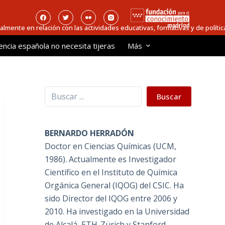
ialmente en relación con las actividades educativas, formativas y de política
encia española no necesita tijeras
Más
Buscar
Buscar
BERNARDO HERRADÓN
Doctor en Ciencias Químicas (UCM,
1986). Actualmente es Investigador
Científico en el Instituto de Química
Orgánica General (IQOG) del CSIC. Ha
sido Director del IQOG entre 2006 y
2010. Ha investigado en la Universidad
de Alcalá, ETH-Zürich y Stanford