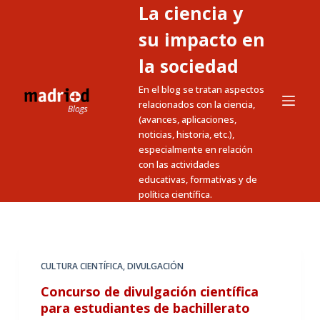
La ciencia y
S
a
su impacto en
l
la sociedad
t
En el blog se tratan aspectos
a
relacionados con la ciencia,
r
(avances, aplicaciones,
a
noticias, historia, etc.),
l
especialmente en relación
c
con las actividades
educativas, formativas y de
o
política científica.
n
t
e
n
CULTURA CIENTÍFICA
,
DIVULGACIÓN
i
Concurso de divulgación científica
d
para estudiantes de bachillerato
o