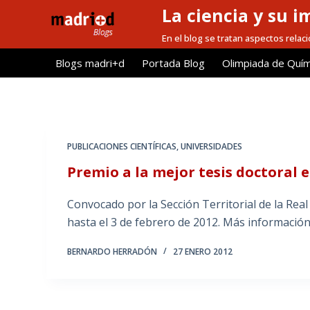
La ciencia y su i
S
a
En el blog se tratan aspectos relacio
l
Blogs madri+d
Portada Blog
Olimpiada de Quím
t
a
r
a
l
PUBLICACIONES CIENTÍFICAS
,
UNIVERSIDADES
c
Premio a la mejor tesis doctoral
o
n
Convocado por la Sección Territorial de la Rea
t
hasta el 3 de febrero de 2012. Más informació
e
n
BERNARDO HERRADÓN
27 ENERO 2012
i
d
o