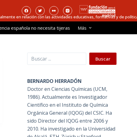
ialmente en relación con las actividades educativas, formativas y de política
encia española no necesita tijeras
Más
Buscar
Buscar
BERNARDO HERRADÓN
Doctor en Ciencias Químicas (UCM,
1986). Actualmente es Investigador
Científico en el Instituto de Química
Orgánica General (IQOG) del CSIC. Ha
sido Director del IQOG entre 2006 y
2010. Ha investigado en la Universidad
de Alcalá, ETH-Zürich y Stanford