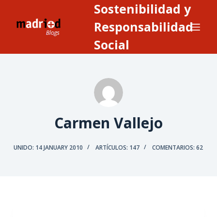
Sostenibilidad y
S
a
Responsabilidad
l
Social
t
a
r
a
l
c
Carmen Vallejo
o
n
UNIDO: 14 JANUARY 2010
ARTÍCULOS: 147
COMENTARIOS: 62
t
e
n
i
d
o