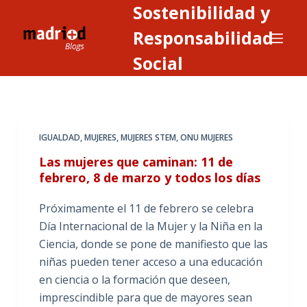
Sostenibilidad y
S
a
Responsabilidad
l
Social
t
a
r
a
IGUALDAD
,
MUJERES
,
MUJERES STEM
,
ONU MUJERES
l
c
Las mujeres que caminan: 11 de
o
febrero, 8 de marzo y todos los días
n
Próximamente el 11 de febrero se celebra
t
Día Internacional de la Mujer y la Niña en la
e
Ciencia, donde se pone de manifiesto que las
n
niñas pueden tener acceso a una educación
i
en ciencia o la formación que deseen,
d
imprescindible para que de mayores sean
o