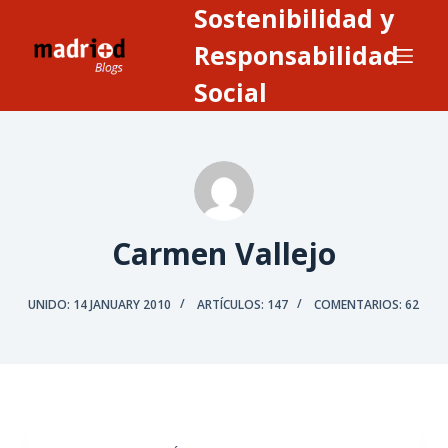
Sostenibilidad y
S
a
Responsabilidad
l
Social
t
a
r
a
l
c
Carmen Vallejo
o
n
UNIDO: 14 JANUARY 2010
ARTÍCULOS: 147
COMENTARIOS: 62
t
e
n
i
d
o