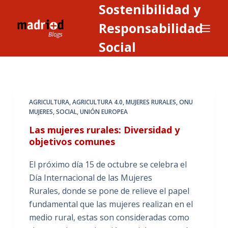
Sostenibilidad y
S
a
Responsabilidad
l
Social
t
a
r
a
AGRICULTURA
,
AGRICULTURA 4.0
,
MUJERES RURALES
,
ONU
l
MUJERES
,
SOCIAL
,
UNIÓN EUROPEA
c
Las mujeres rurales: Diversidad y
o
objetivos comunes
n
t
El próximo día 15 de octubre se celebra el
e
Día Internacional de las Mujeres
n
Rurales, donde se pone de relieve el papel
i
fundamental que las mujeres realizan en el
d
medio rural, estas son consideradas como
o