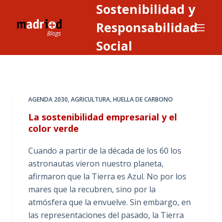
Sostenibilidad y
S
a
Responsabilidad
l
Social
t
a
r
a
AGENDA 2030
,
AGRICULTURA
,
HUELLA DE CARBONO
l
c
La sostenibilidad empresarial y el
o
color verde
n
Cuando a partir de la década de los 60 los
t
astronautas vieron nuestro planeta,
e
afirmaron que la Tierra es Azul. No por los
n
mares que la recubren, sino por la
i
atmósfera que la envuelve. Sin embargo, en
d
las representaciones del pasado, la Tierra
o