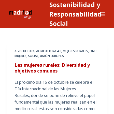
Sostenibilidad y
S
a
Responsabilidad
l
Social
t
a
r
a
AGRICULTURA
,
AGRICULTURA 4.0
,
MUJERES RURALES
,
ONU
l
MUJERES
,
SOCIAL
,
UNIÓN EUROPEA
c
Las mujeres rurales: Diversidad y
o
objetivos comunes
n
t
El próximo día 15 de octubre se celebra el
e
Día Internacional de las Mujeres
n
Rurales, donde se pone de relieve el papel
i
fundamental que las mujeres realizan en el
d
medio rural, estas son consideradas como
o