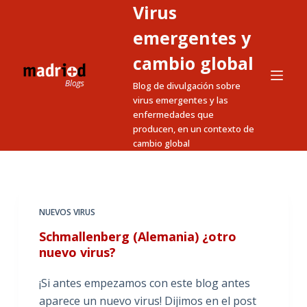
Virus
S
a
emergentes y
l
cambio global
t
Blog de divulgación sobre
a
virus emergentes y las
r
enfermedades que
a
producen, en un contexto de
l
cambio global
c
o
n
t
NUEVOS VIRUS
e
Schmallenberg (Alemania) ¿otro
n
nuevo virus?
i
¡Si antes empezamos con este blog antes
d
aparece un nuevo virus! Dijimos en el post
o