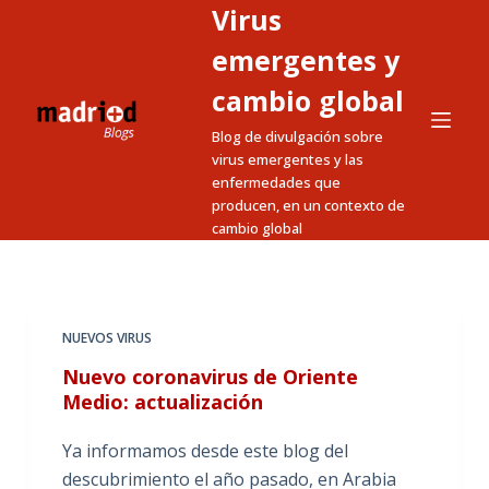
Virus
S
a
emergentes y
l
cambio global
t
Blog de divulgación sobre
a
virus emergentes y las
r
enfermedades que
a
producen, en un contexto de
l
cambio global
c
o
n
t
NUEVOS VIRUS
e
Nuevo coronavirus de Oriente
n
Medio: actualización
i
Ya informamos desde este blog del
d
descubrimiento el año pasado, en Arabia
o