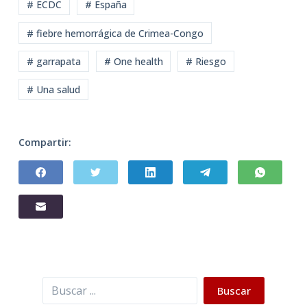
# ECDC
# España
# fiebre hemorrágica de Crimea-Congo
# garrapata
# One health
# Riesgo
# Una salud
Compartir:
Buscar
Buscar