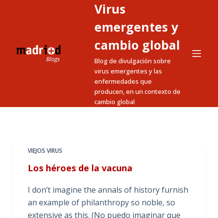
Virus
S
a
emergentes y
l
cambio global
t
Blog de divulgación sobre
a
virus emergentes y las
r
enfermedades que
a
producen, en un contexto de
l
cambio global
c
o
n
t
VIEJOS VIRUS
e
Los héroes de la vacuna
n
i
I don’t imagine the annals of history furnish
d
an example of philanthropy so noble, so
o
extensive as this. (No puedo imaginar que