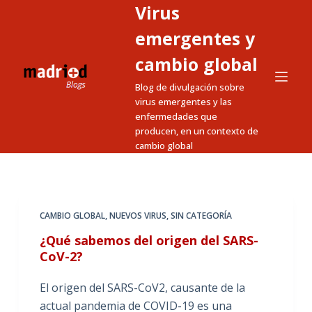
Virus
S
a
emergentes y
l
cambio global
t
Blog de divulgación sobre
a
virus emergentes y las
r
enfermedades que
a
producen, en un contexto de
l
cambio global
c
o
n
t
CAMBIO GLOBAL
,
NUEVOS VIRUS
,
SIN CATEGORÍA
e
¿Qué sabemos del origen del SARS-
n
CoV-2?
i
El origen del SARS-CoV2, causante de la
d
actual pandemia de COVID-19 es una
o