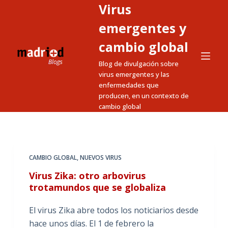
Virus
S
a
emergentes y
l
cambio global
t
Blog de divulgación sobre
a
virus emergentes y las
r
enfermedades que
a
producen, en un contexto de
l
cambio global
c
o
n
t
CAMBIO GLOBAL
,
NUEVOS VIRUS
e
Virus Zika: otro arbovirus
n
trotamundos que se globaliza
i
El virus Zika abre todos los noticiarios desde
d
hace unos días. El 1 de febrero la
o