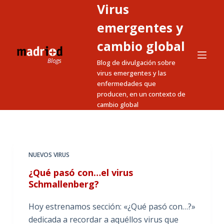
Virus
S
a
emergentes y
l
cambio global
t
Blog de divulgación sobre
a
virus emergentes y las
r
enfermedades que
a
producen, en un contexto de
l
cambio global
c
o
n
t
NUEVOS VIRUS
e
¿Qué pasó con…el virus
n
Schmallenberg?
i
Hoy estrenamos sección: «¿Qué pasó con…?»
d
dedicada a recordar a aquéllos virus que
o