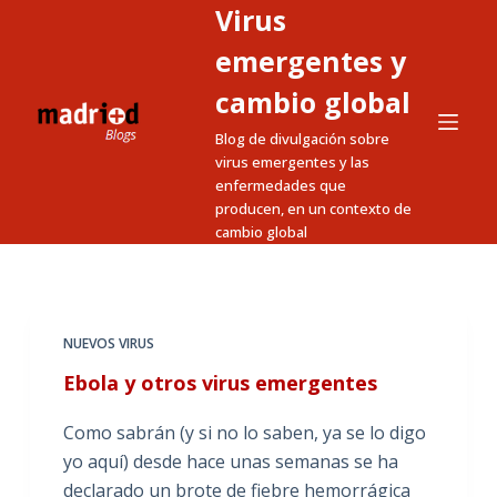
Virus
S
a
emergentes y
l
cambio global
t
Blog de divulgación sobre
a
virus emergentes y las
r
enfermedades que
a
producen, en un contexto de
l
cambio global
c
o
n
t
NUEVOS VIRUS
e
Ebola y otros virus emergentes
n
i
Como sabrán (y si no lo saben, ya se lo digo
d
yo aquí) desde hace unas semanas se ha
o
declarado un brote de fiebre hemorrágica